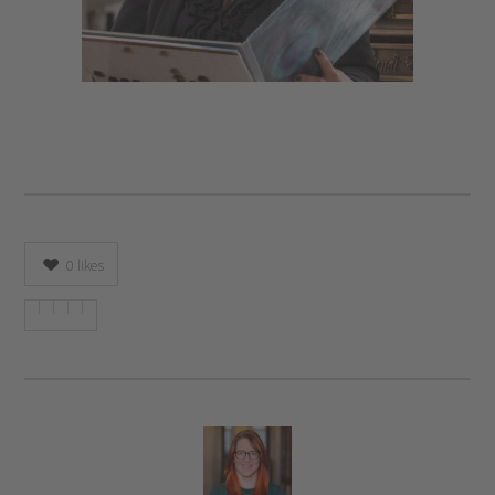
0
likes