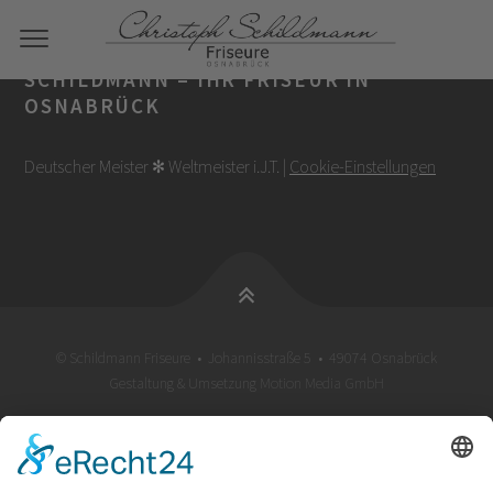
SCHILDMANN – IHR FRISEUR IN
OSNABRÜCK
Deutscher Meister ✻ Weltmeister i.J.T. |
Cookie-Einstellungen
© Schildmann Friseure • Johannisstraße 5 • 49074 Osnabrück
Gestaltung & Umsetzung
Motion Media GmbH
LEISTUNGEN
ÜBER UNS
KONTAKT
IMPRESSUM
DATENSCHUTZERKLÄRUNG