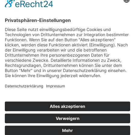
SCHILDMANN – IHR FRISEUR IN
OSNABRÜCK
Deutscher Meister ✻ Weltmeister i.J.T. |
Cookie-Einstellungen
© Schildmann Friseure • Johannisstraße 5 • 49074 Osnabrück
Gestaltung & Umsetzung
Motion Media GmbH
LEISTUNGEN
ÜBER UNS
KONTAKT
IMPRESSUM